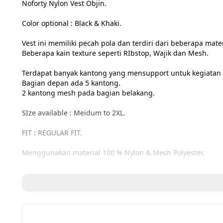
Noforty Nylon Vest Objin.

Color optional : Black & Khaki.

Vest ini memiliki pecah pola dan terdiri dari beberapa materi
Beberapa kain texture seperti RIbstop, Wajik dan Mesh.

Terdapat banyak kantong yang mensupport untuk kegiatan ak
Bagian depan ada 5 kantong.

2 kantong mesh pada bagian belakang.

SIze available : Meidum to 2XL.

FIT : REGULAR FIT.

Menggunakan material 100 % Nylon & Mesh Polyester.

SIZE CHART :

M --> Lebar Dada = 59 cm | Panjang = 67 cm | Lebar Bahu =
L --> Lebar Dada = 61 cm | Panjang = 68 cm | Lebar Bahu = 