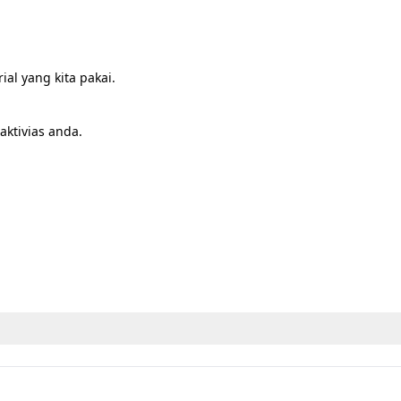
al yang kita pakai.

tivias anda.

 38 cm

40 cm
