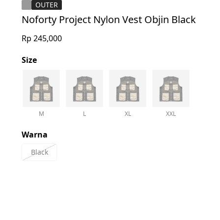
OUTER
Noforty Project Nylon Vest Objin Black
Rp 245,000
Size
M
L
XL
XXL
Warna
Black